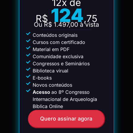
12x de
124
R$
,75
Ou R$ 1.497,00 à vista
Conteúdos originais
Cursos com certificado
Material em PDF
Comunidade exclusiva
Congressos e Seminários
Biblioteca virual
E-books
Novos conteúdos
Acesso
ao 8º Congresso
Internacional de Arqueologia
Bíblica Online
Quero assinar agora