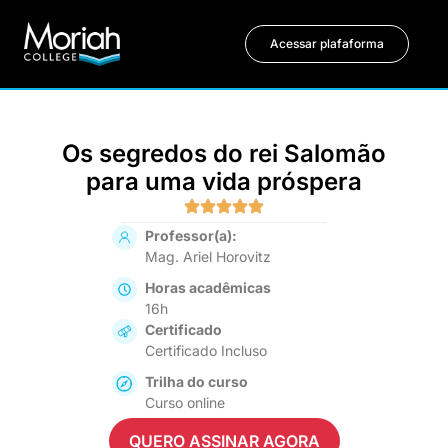
Acessar plafaforma
Os segredos do rei Salomão
para uma vida próspera
Professor(a):
Mag. Ariel Horovitz
Horas acadêmicas
16h
Certificado
Certificado Incluso
Trilha do curso
Curso online
QUERO ASSINAR AGORA