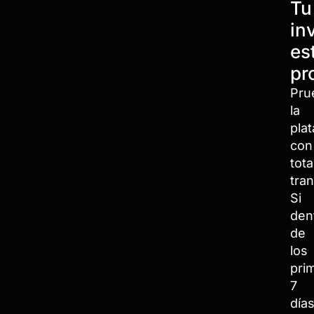
Tu
in
es
pr
Pru
la
pla
con
tota
tran
Si
den
de
los
pri
7
día