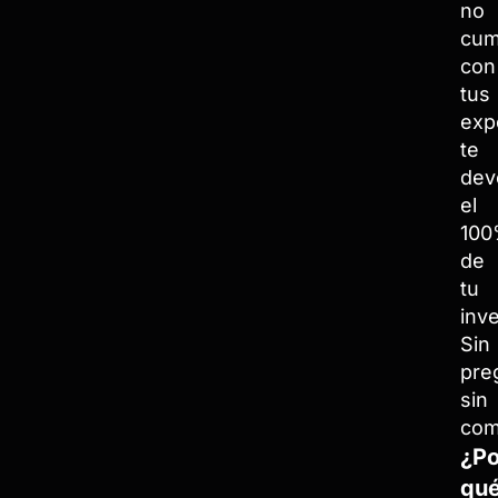
no
cum
con
tus
exp
te
dev
el
10
de
tu
inve
Sin
pre
sin
com
¿Po
qu