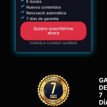
E-books
Nuevos contenidos
Renovació automática
7 días de garantía
Quiero suscribirme
ahora
CANCELA CUANDO QUIERAS
G
D
7
DÍ