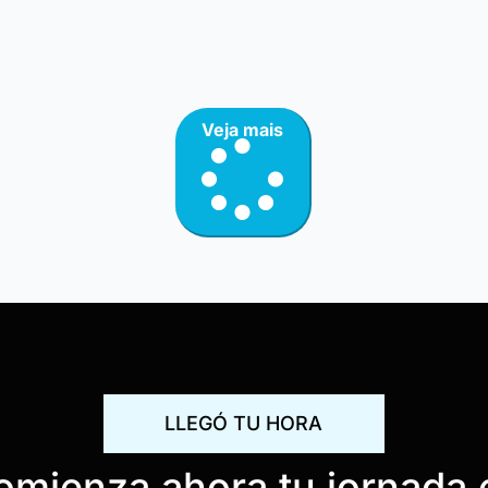
Veja mais
LLEGÓ TU HORA
omienza ahora tu jornada 