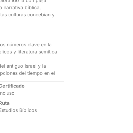
xplorando la compleja
 narrativa bíblica,
as culturas concebían y
los números clave en la
licos y literatura semítica
l antiguo Israel y la
epciones del tiempo en el
Certificado
Incluso
Ruta
Estudios Bíblicos