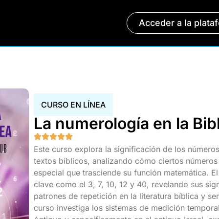
Acceder a la plata
CURSO EN LÍNEA
La numerología en la Bib
Este curso explora la significación de los números
textos bíblicos, analizando cómo ciertos números
especial que trasciende su función matemática. 
clave como el 3, 7, 10, 12 y 40, revelando sus si
patrones de repetición en la literatura bíblica y s
curso investiga los sistemas de medición temporal 