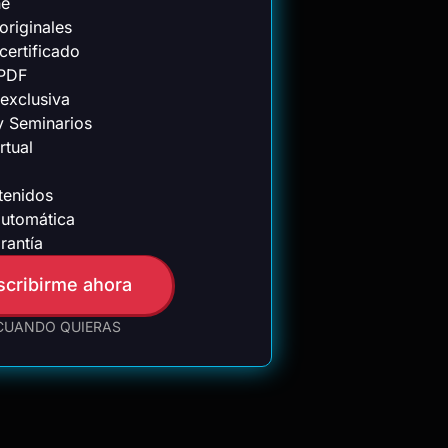
ne
originales
certificado
 PDF
exclusiva
y Seminarios
rtual
tenidos
utomática
rantía
scribirme ahora
CUANDO QUIERAS