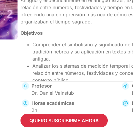
Antiguo y específicamente en el antiguo Israel, e
relación entre números, festividades y tiempo en la
ofreciendo una comprensión más rica de cómo est
organizaban el tiempo sagrado.
Objetivos
Comprender el simbolismo y significado de 
tradición hebrea y su aplicación en textos bíb
antigua.
Analizar los sistemas de medición temporal de
relación entre números, festividades y conc
contexto bíblico.
Profesor
Dr. Daniel Vainstub
Horas académicas
2h
QUIERO SUSCRIBIRME AHORA