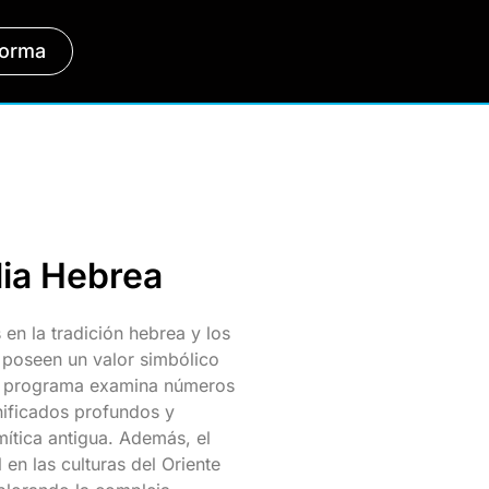
forma
lia Hebrea
 en la tradición hebrea y los
 poseen un valor simbólico
El programa examina números
gnificados profundos y
emítica antigua. Además, el
en las culturas del Oriente