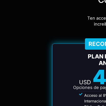
Ten acce
increí
RECO
PLAN 
AN
4
USD
Opciones de pag
Acceso al 
Internacion