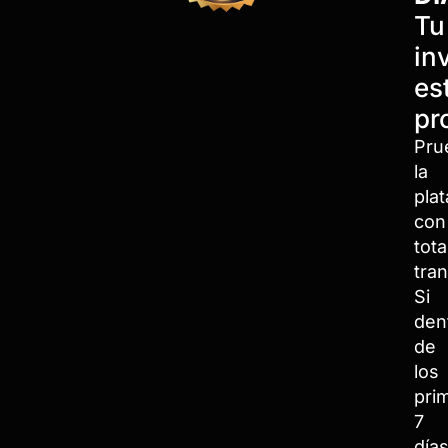
Tu
in
es
pr
Pru
la
pla
con
tota
tran
Si
den
de
los
pri
7
día