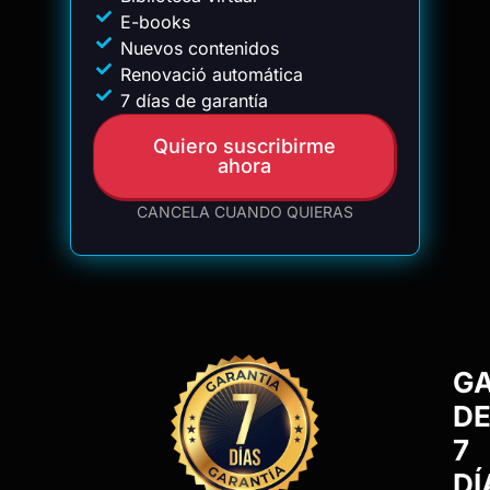
E-books
Nuevos contenidos
Renovació automática
7 días de garantía
Quiero suscribirme
ahora
CANCELA CUANDO QUIERAS
G
D
7
DÍ