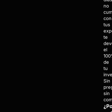
no
cum
con
tus
exp
te
dev
el
10
de
tu
inve
Sin
pre
sin
com
¿Po